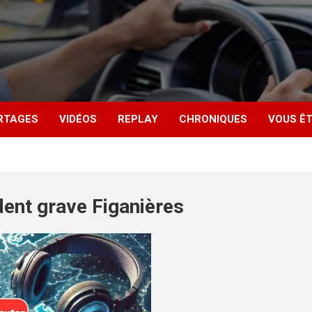
RTAGES
VIDÉOS
REPLAY
CHRONIQUES
VOUS ÊT
dent grave Figanières