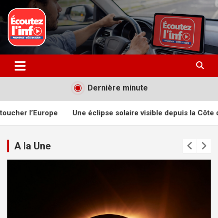
Aller
au
contenu
La radio du quotidien
Ecoutez l’info
Dernière minute
e éclipse solaire visible depuis la Côte d’Azur le 12 août
De
A la Une