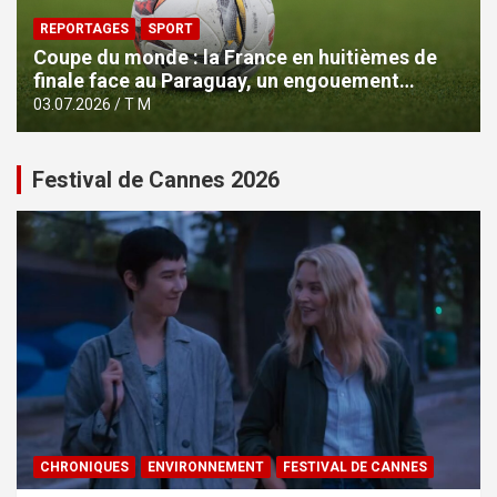
REPORTAGES
SPORT
Coupe du monde : la France en huitièmes de
finale face au Paraguay, un engouement
partagé malgré des perceptions contrastées
03.07.2026
T M
Festival de Cannes 2026
CHRONIQUES
ENVIRONNEMENT
FESTIVAL DE CANNES