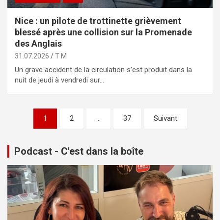
Nice : un pilote de trottinette grièvement
blessé après une collision sur la Promenade
des Anglais
31.07.2026
T M
Un grave accident de la circulation s’est produit dans la
nuit de jeudi à vendredi sur…
Pagination
1
2
…
37
Suivant
des
publications
Podcast - C'est dans la boîte