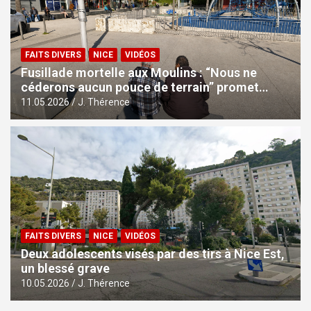
FAITS DIVERS
NICE
VIDÉOS
Fusillade mortelle aux Moulins : “Nous ne
céderons aucun pouce de terrain” promet
l’Etat
11.05.2026
J. Thérence
FAITS DIVERS
NICE
VIDÉOS
Deux adolescents visés par des tirs à Nice Est,
un blessé grave
10.05.2026
J. Thérence