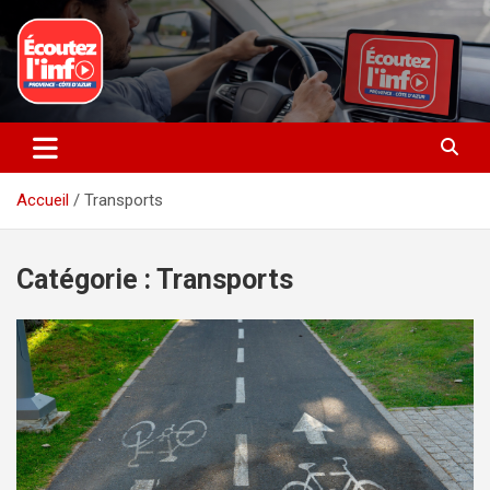
Aller
au
contenu
La radio du quotidien
Ecoutez l’info
Accueil
Transports
Catégorie :
Transports