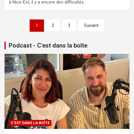
à Nice-Est, il y a encore des difficultés…
Pagination
1
2
3
Suivant
des
publications
Podcast - C'est dans la boîte
C'EST DANS LA BOÎTE