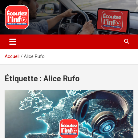
Aller
au
contenu
La radio du quotidien
Ecoutez l’info
Accueil
Alice Rufo
Étiquette :
Alice Rufo