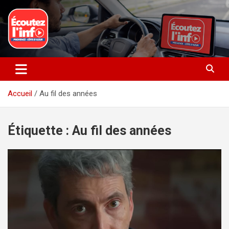
Aller
au
contenu
La radio du quotidien
Ecoutez l’info
Accueil
Au fil des années
Étiquette :
Au fil des années