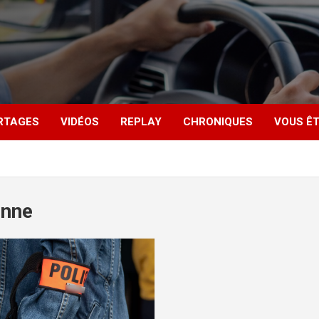
RTAGES
VIDÉOS
REPLAY
CHRONIQUES
VOUS ÊT
onne