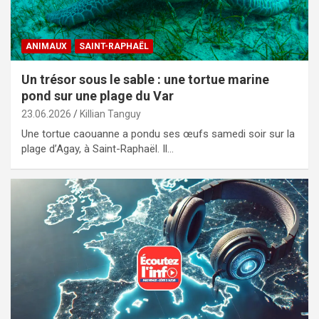
ANIMAUX
SAINT-RAPHAËL
Un trésor sous le sable : une tortue marine
pond sur une plage du Var
23.06.2026
Killian Tanguy
Une tortue caouanne a pondu ses œufs samedi soir sur la
plage d’Agay, à Saint-Raphaël. Il…