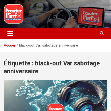
Aller
au
contenu
La radio du quotidien
Ecoutez l’info
Accueil
black-out Var sabotage anniversaire
Étiquette :
black-out Var sabotage
anniversaire