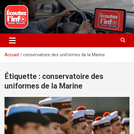
Aller
au
contenu
La radio du quotidien
Ecoutez l’info
Accueil
conservatoire des uniformes de la Marine
Étiquette :
conservatoire des
uniformes de la Marine