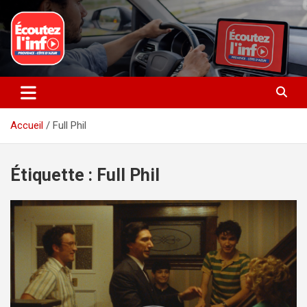
Aller
au
contenu
La radio du quotidien
Ecoutez l’info
Accueil
Full Phil
Étiquette :
Full Phil