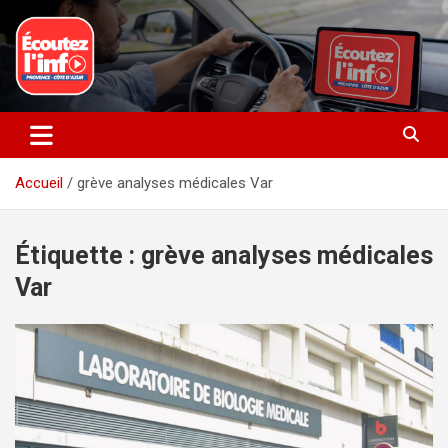
Aller
au
contenu
La radio du quotidien
Ecoutez l’info
Accueil
grève analyses médicales Var
Étiquette :
grève analyses médicales
Var