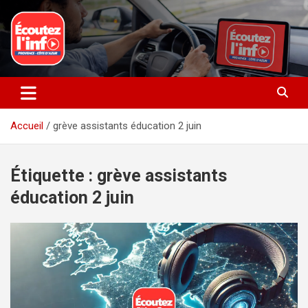
Aller
au
contenu
La radio du quotidien
Ecoutez l’info
Accueil
grève assistants éducation 2 juin
Étiquette :
grève assistants
éducation 2 juin