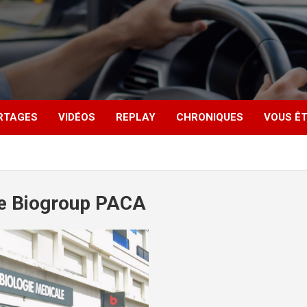
RTAGES
VIDÉOS
REPLAY
CHRONIQUES
VOUS ÊT
e Biogroup PACA