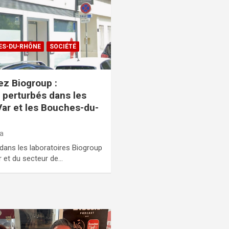
ES-DU-RHÔNE
SOCIÉTÉ
ez Biogroup :
s perturbés dans les
Var et les Bouches-du-
la
 dans les laboratoires Biogroup
r et du secteur de…