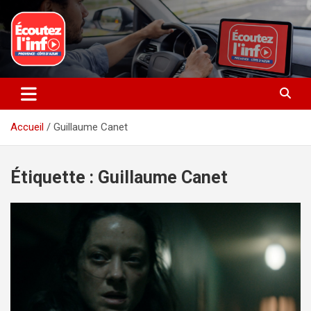
Aller
au
contenu
La radio du quotidien
Ecoutez l’info
Accueil
Guillaume Canet
Étiquette :
Guillaume Canet