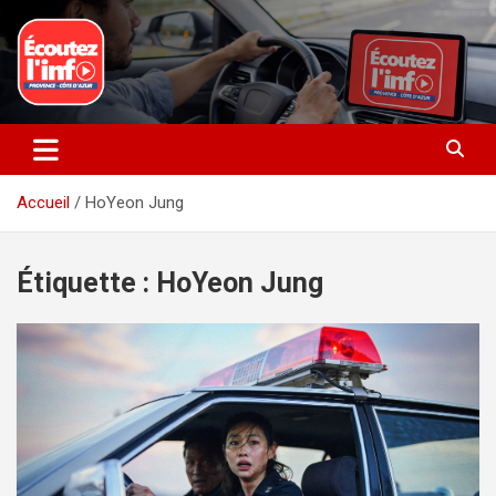
Aller
au
contenu
La radio du quotidien
Ecoutez l’info
Accueil
HoYeon Jung
Étiquette :
HoYeon Jung