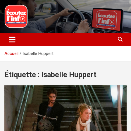
Aller
au
contenu
La radio du quotidien
Ecoutez l’info
Accueil
Isabelle Huppert
Étiquette :
Isabelle Huppert