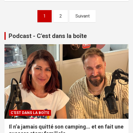
Pagination
1
2
Suivant
des
publications
Podcast - C'est dans la boîte
C'EST DANS LA BOÎTE
Il n’a jamais quitté son camping… et en fait une