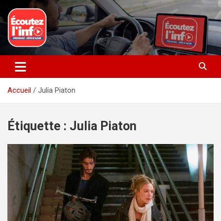
Aller
au
contenu
La radio du quotidien
Ecoutez l’info
Accueil
Julia Piaton
Étiquette :
Julia Piaton