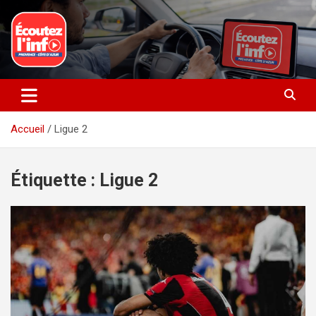
Aller
au
contenu
La radio du quotidien
Ecoutez l’info
Accueil
Ligue 2
Étiquette :
Ligue 2