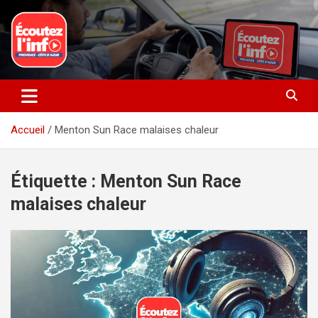
Aller
au
contenu
La radio du quotidien
Ecoutez l’info
Accueil
Menton Sun Race malaises chaleur
Étiquette :
Menton Sun Race
malaises chaleur