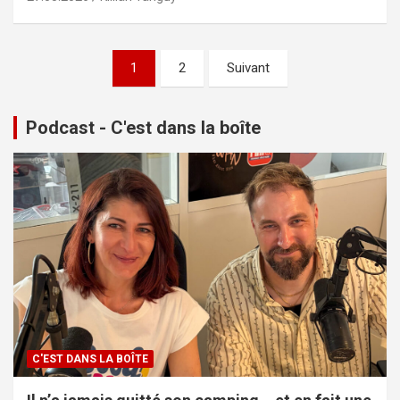
Pagination
1
2
Suivant
des
publications
Podcast - C'est dans la boîte
C'EST DANS LA BOÎTE