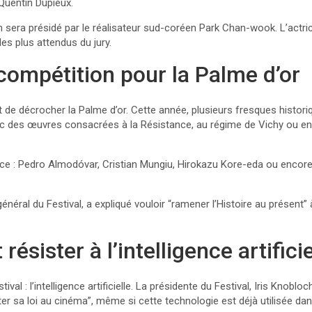
uentin Dupieux.
ion sera présidé par le réalisateur sud-coréen Park Chan-wook. L’act
es plus attendus du jury.
compétition pour la Palme d’or
t de décrocher la Palme d’or. Cette année, plusieurs fresques historiq
ec des œuvres consacrées à la Résistance, au régime de Vichy ou enco
lice : Pedro Almodóvar, Cristian Mungiu, Hirokazu Kore-eda ou encore
néral du Festival, a expliqué vouloir “ramener l’Histoire au présent” 
ésister à l’intelligence artificie
ival : l’intelligence artificielle. La présidente du Festival, Iris Knob
icter sa loi au cinéma”, même si cette technologie est déjà utilisée da