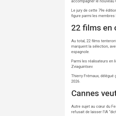
accompagner le nouveau Q
Le jury de cette 79e édit
figure parmi les membres l
22 films en 
Au total, 22 films tenteron
marquent la sélection, av
espagnole.
Parmi les réalisateurs en 
Zviaguintsev.
Thierry Frémaux, délégué gé
2026.
Cannes veut r
Autre sujet au cœur du Fest
refusait de laisser l’IA “d