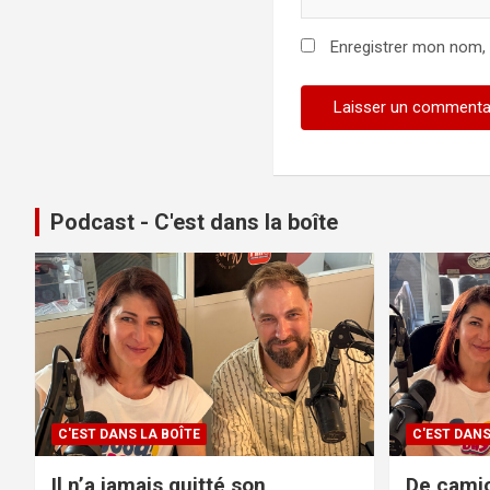
Enregistrer mon nom,
Podcast - C'est dans la boîte
C'EST DANS LA BOÎTE
C'EST DANS
Il n’a jamais quitté son
De camio