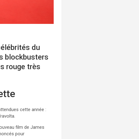
célébrités du
s blockbusters
s rouge très
ette
attendues cette année :
ravolta.
 nouveau film de James
nnoncés pour