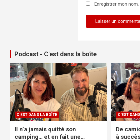
Enregistrer mon nom,
Podcast - C'est dans la boîte
C'EST DANS LA BOÎTE
C'EST DANS
Il n’a jamais quitté son
De camio
camping… et en fait une
à succès