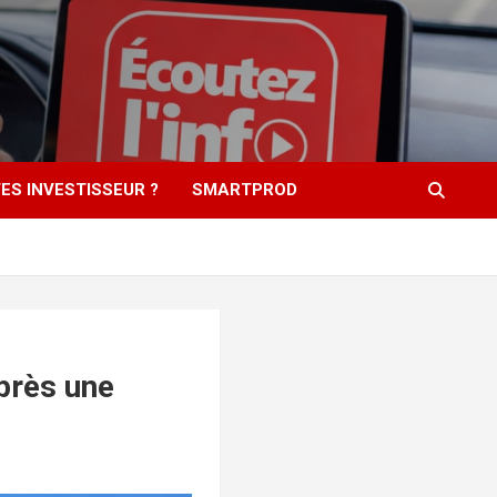
ES INVESTISSEUR ?
SMARTPROD
près une