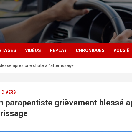
RTAGES
VIDÉOS
REPLAY
CHRONIQUES
VOUS ÊT
blessé après une chute à l’atterrissage
S DIVERS
un parapentiste grièvement blessé a
rrissage