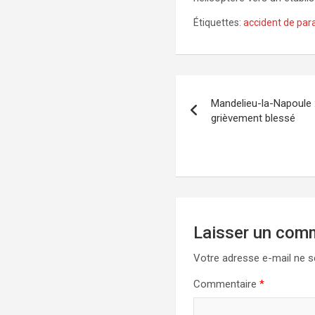
Étiquettes:
accident de par
Navigation
Mandelieu-la-Napoule 
de
grièvement blessé
l’article
Laisser un com
Votre adresse e-mail ne s
Commentaire
*