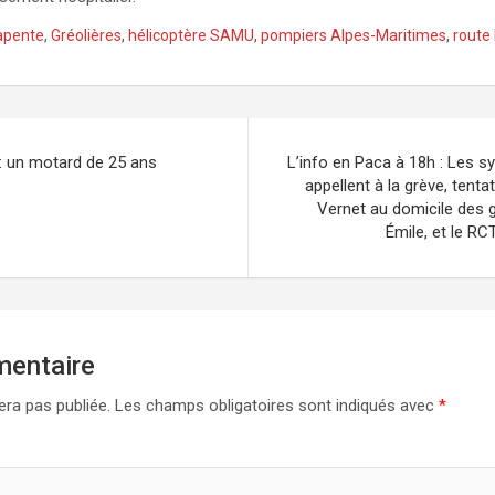
apente
,
Gréolières
,
hélicoptère SAMU
,
pompiers Alpes-Maritimes
,
route
: un motard de 25 ans
L’info en Paca à 18h : Les s
appellent à la grève, tenta
Vernet au domicile des g
Émile, et le R
mentaire
era pas publiée.
Les champs obligatoires sont indiqués avec
*