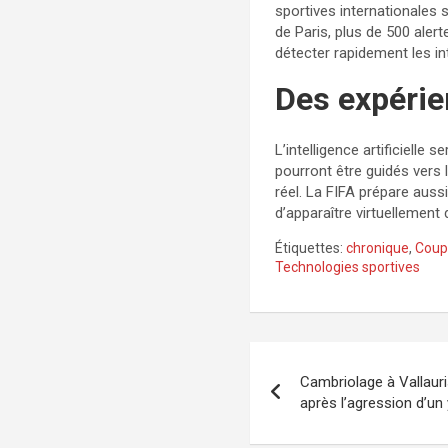
sportives internationales 
de Paris, plus de 500 ale
détecter rapidement les i
Des expérie
L’intelligence artificiell
pourront être guidés vers
réel. La FIFA prépare aus
d’apparaître virtuellement
Étiquettes:
chronique
,
Coup
Technologies sportives
Navigation
Cambriolage à Vallauri
de
après l’agression d’un
l’article