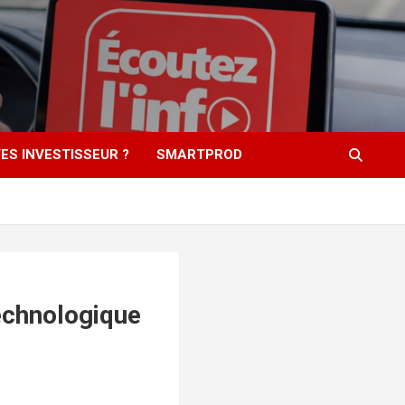
ES INVESTISSEUR ?
SMARTPROD
echnologique