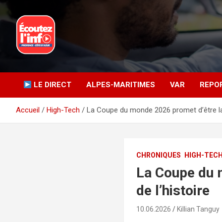
Aller
au
contenu
La radio du quotidien
Ecoutez l’info
LE DIRECT
ALPES-MARITIMES
VAR
REPO
Accueil
High-Tech
La Coupe du monde 2026 promet d’être la 
CHRONIQUES
HIGH-TEC
La Coupe du 
de l’histoire
10.06.2026
Killian Tanguy