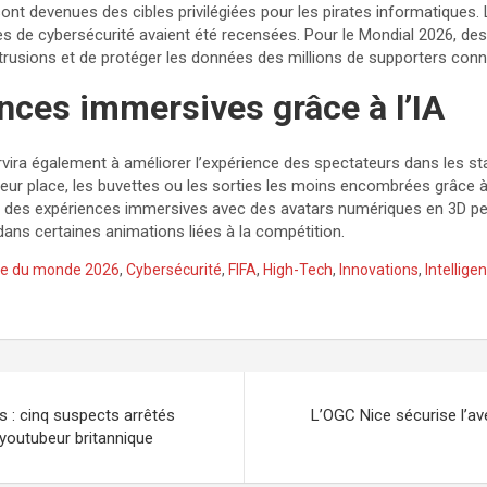
sont devenues des cibles privilégiées pour les pirates informatiques
rtes de cybersécurité avaient été recensées. Pour le Mondial 2026, d
ntrusions et de protéger les données des millions de supporters con
nces immersives grâce à l’IA
e servira également à améliorer l’expérience des spectateurs dans les 
 leur place, les buvettes ou les sorties les moins encombrées grâce 
si des expériences immersives avec des avatars numériques en 3D p
 dans certaines animations liées à la compétition.
e du monde 2026
,
Cybersécurité
,
FIFA
,
High-Tech
,
Innovations
,
Intelligen
s : cinq suspects arrêtés
L’OGC Nice sécurise l’av
 youtubeur britannique