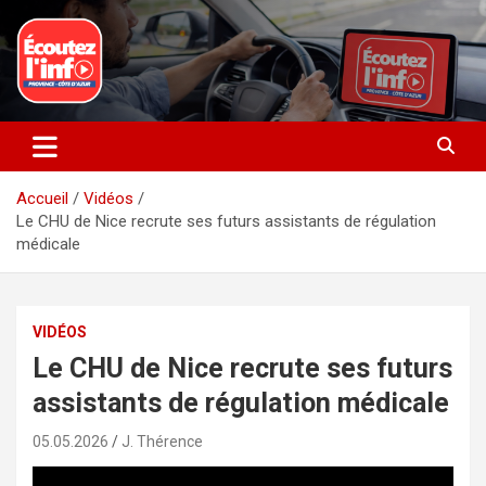
Aller
au
contenu
La radio du quotidien
Ecoutez l’info
Accueil
Vidéos
Le CHU de Nice recrute ses futurs assistants de régulation
médicale
VIDÉOS
Le CHU de Nice recrute ses futurs
assistants de régulation médicale
05.05.2026
J. Thérence