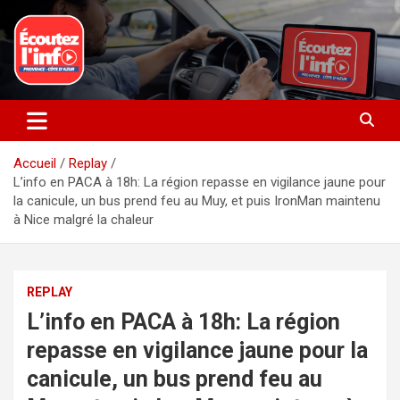
Aller
au
contenu
La radio du quotidien
Ecoutez l’info
Accueil
Replay
L’info en PACA à 18h: La région repasse en vigilance jaune pour
la canicule, un bus prend feu au Muy, et puis IronMan maintenu
à Nice malgré la chaleur
REPLAY
L’info en PACA à 18h: La région
repasse en vigilance jaune pour la
canicule, un bus prend feu au