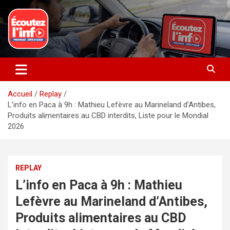
Aller
au
contenu
La radio du quotidien
Ecoutez l’info
Accueil
Replay
L’info en Paca à 9h : Mathieu Lefèvre au Marineland d’Antibes,
Produits alimentaires au CBD interdits, Liste pour le Mondial
2026
REPLAY
L’info en Paca à 9h : Mathieu
Lefèvre au Marineland d’Antibes,
Produits alimentaires au CBD