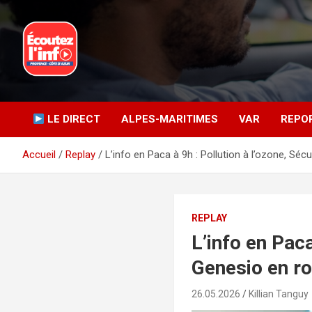
Aller
au
contenu
La radio du quotidien
Ecoutez l’info
LE DIRECT
ALPES-MARITIMES
VAR
REPO
Accueil
Replay
L’info en Paca à 9h : Pollution à l’ozone, Séc
REPLAY
L’info en Paca
Genesio en ro
26.05.2026
Killian Tanguy