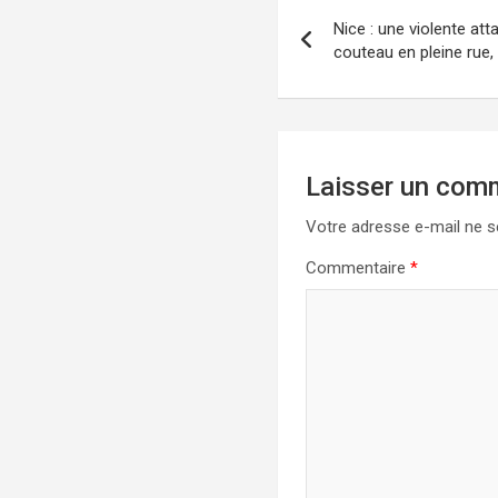
Navigation
Nice : une violente at
de
couteau en pleine rue,
l’article
Laisser un com
Votre adresse e-mail ne s
Commentaire
*