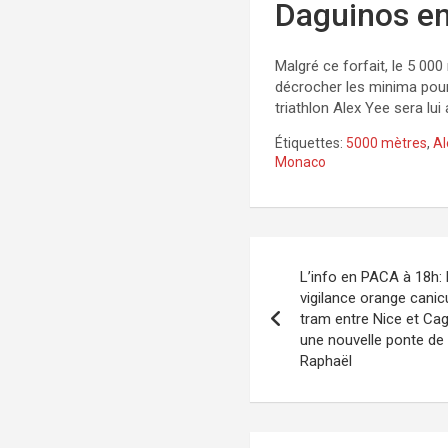
Daguinos e
Malgré ce forfait, le 5 00
décrocher les minima pour
triathlon Alex Yee sera lui
Étiquettes:
5000 mètres
,
Al
Monaco
Navigation
L’info en PACA à 18h
de
vigilance orange canicu
tram entre Nice et Ca
l’article
une nouvelle ponte de
Raphaël