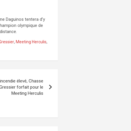
nne Daguinos tentera d’y
 champion olympique de
 distance.
ressier
,
Meeting Herculis
,
 incendie élevé, Chasse
ressier forfait pour le
Meeting Herculis