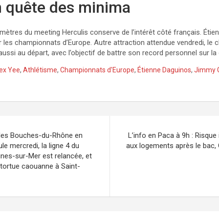
n quête des minima
0 mètres du meeting Herculis conserve de l’intérêt côté français. Étie
 les championnats d’Europe. Autre attraction attendue vendredi, le
 aussi au départ, avec l’objectif de battre son record personnel sur la
ex Yee
,
Athlétisme
,
Championnats d'Europe
,
Étienne Daguinos
,
Jimmy G
: les Bouches-du-Rhône en
L’info en Paca à 9h : Risque
le mercredi, la ligne 4 du
aux logements après le bac, G
gnes-sur-Mer est relancée, et
 tortue caouanne à Saint-