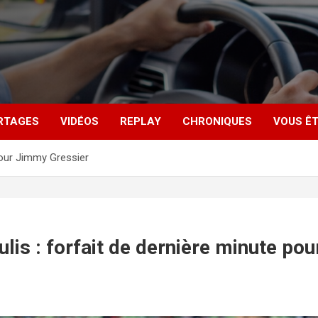
RTAGES
VIDÉOS
REPLAY
CHRONIQUES
VOUS ÊT
pour Jimmy Gressier
lis : forfait de dernière minute po