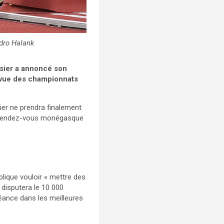
dro Halank
sier a annoncé son
 vue des championnats
ier ne prendra finalement
au rendez-vous monégasque
ique vouloir « mettre des
 disputera le 10 000
éance dans les meilleures