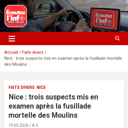
Aller
au
contenu
La radio du quotidien
Ecoutez l’info
Accueil
Faits divers
Nice : trois suspects mis en examen après la fusillade mortelle
des Moulins
FAITS DIVERS
NICE
Nice : trois suspects mis en
examen après la fusillade
mortelle des Moulins
19.05.2026
A G