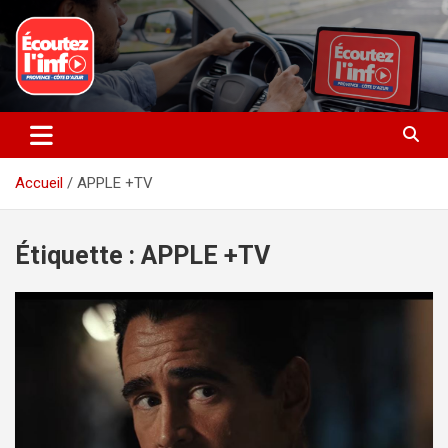
Aller
au
contenu
La radio du quotidien
Ecoutez l’info
Accueil
APPLE +TV
Étiquette :
APPLE +TV