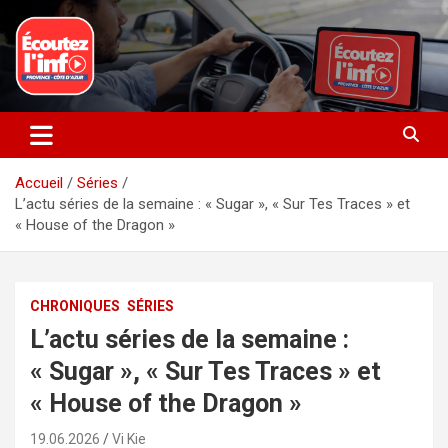
Aller
au
contenu
La radio du quotidien
Ecoutez l’info
Accueil
Séries
L’actu séries de la semaine : « Sugar », « Sur Tes Traces » et
« House of the Dragon »
CHRONIQUES
SÉRIES
L’actu séries de la semaine :
« Sugar », « Sur Tes Traces » et
« House of the Dragon »
19.06.2026
Vi Kie