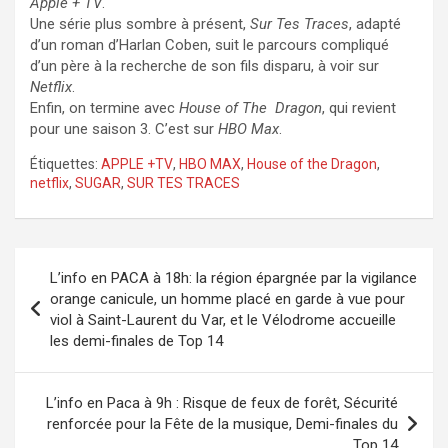
Apple + TV
.
Une série plus sombre à présent,
Sur Tes Traces
, adapté
d’un roman d’Harlan Coben, suit le parcours compliqué
d’un père à la recherche de son fils disparu, à voir sur
Netflix
.
Enfin, on termine avec
House of The Dragon
, qui revient
pour une saison 3. C’est sur
HBO Max
.
Étiquettes:
APPLE +TV
,
HBO MAX
,
House of the Dragon
,
netflix
,
SUGAR
,
SUR TES TRACES
Navigation
L’info en PACA à 18h: la région épargnée par la vigilance
de
orange canicule, un homme placé en garde à vue pour
viol à Saint-Laurent du Var, et le Vélodrome accueille
l’article
les demi-finales de Top 14
L’info en Paca à 9h : Risque de feux de forêt, Sécurité
renforcée pour la Fête de la musique, Demi-finales du
Top 14