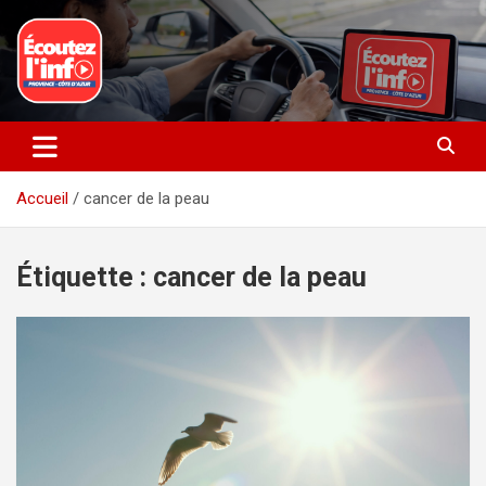
Aller
au
contenu
La radio du quotidien
Ecoutez l’info
Accueil
cancer de la peau
Étiquette :
cancer de la peau