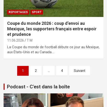
REPORTAGES
SPORT
Coupe du monde 2026 : coup d’envoi au
Mexique, les supporters français entre espoir
et prudence
11.06.2026
T M
La Coupe du monde de football débute ce jour au Mexique,
aux États-Unis et au Canada.…
Pagination
1
2
…
4
Suivant
des
publications
Podcast - C'est dans la boîte