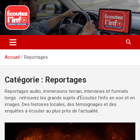
Aller
au
contenu
La radio du quotidien
Ecoutez l’info
Accueil
Reportages
Catégorie :
Reportages
Reportages audio, immersions terrain, interviews et formats
longs : retrouvez les grands sujets d’Écoutez l’info en son et en
images. Des histoires locales, des témoignages et des
enquêtes à écouter au plus près de l’actualité.