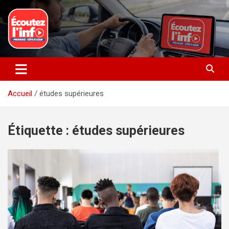
Aller
au
contenu
La radio du quotidien
Ecoutez l’info
Accueil
études supérieures
Étiquette :
études supérieures