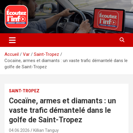
Aller
au
contenu
La radio du quotidien
Ecoutez l’info
Accueil
Var
Saint-Tropez
Cocaïne, armes et diamants : un vaste trafic démantelé dans le
golfe de Saint-Tropez
SAINT-TROPEZ
Cocaïne, armes et diamants : un
vaste trafic démantelé dans le
golfe de Saint-Tropez
04.06.2026
Killian Tanguy