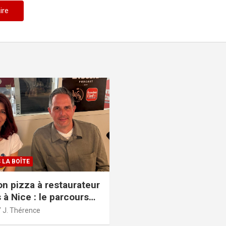
 LA BOÎTE
n pizza à restaurateur
 à Nice : le parcours
re de Fred Ghintran
J. Thérence