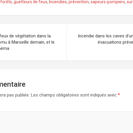
,
forêts
,
guetteurs de feux
,
Incendies
,
prévention
,
sapeurs-pompiers
,
sur
feux de végétation dans la
Incendie dans les caves d’
rnu à Marseille demain, et le
évacuations préve
inéma
mentaire
era pas publiée.
Les champs obligatoires sont indiqués avec
*