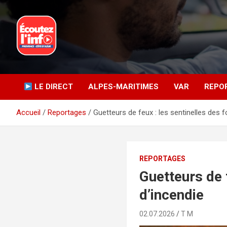
Aller
au
contenu
La radio du quotidien
Ecoutez l’info
LE DIRECT
ALPES-MARITIMES
VAR
REPO
Accueil
Reportages
Guetteurs de feux : les sentinelles des f
REPORTAGES
Guetteurs de 
d’incendie
02.07.2026
T M