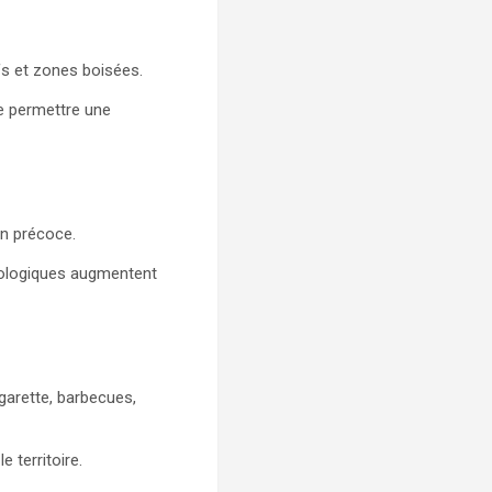
efs et zones boisées.
e permettre une
on précoce.
orologiques augmentent
igarette, barbecues,
 territoire.