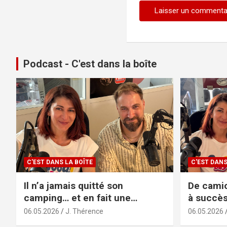
Podcast - C'est dans la boîte
C'EST DANS LA BOÎTE
C'EST DANS
Il n’a jamais quitté son
De camio
camping… et en fait une
à succès
success story familiale
sans filt
06.05.2026
J. Thérence
06.05.2026