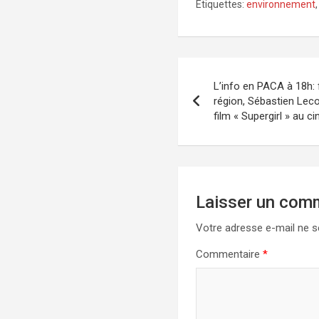
Étiquettes:
environnement
Navigation
L’info en PACA à 18h: 
de
région, Sébastien Leco
film « Supergirl » au c
l’article
Laisser un com
Votre adresse e-mail ne s
Commentaire
*