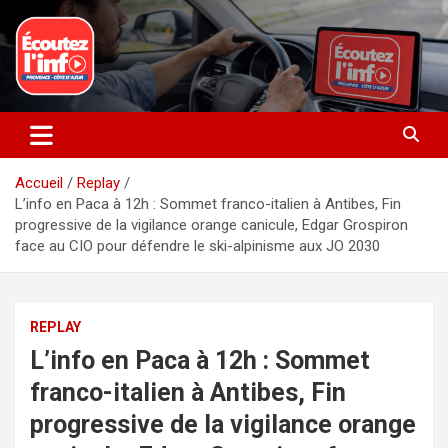
Aller
au
contenu
La radio du quotidien
Ecoutez l’info
Accueil
Replay
L’info en Paca à 12h : Sommet franco-italien à Antibes, Fin
progressive de la vigilance orange canicule, Edgar Grospiron
face au CIO pour défendre le ski-alpinisme aux JO 2030
REPLAY
L’info en Paca à 12h : Sommet
franco-italien à Antibes, Fin
progressive de la vigilance orange