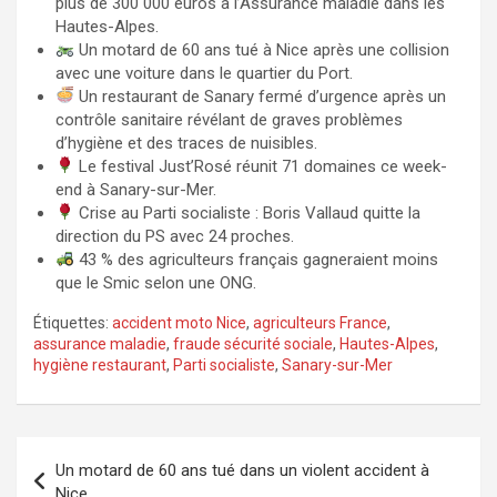
plus de 300 000 euros à l’Assurance maladie dans les
Hautes-Alpes.
Un motard de 60 ans tué à Nice après une collision
avec une voiture dans le quartier du Port.
Un restaurant de Sanary fermé d’urgence après un
contrôle sanitaire révélant de graves problèmes
d’hygiène et des traces de nuisibles.
Le festival Just’Rosé réunit 71 domaines ce week-
end à Sanary-sur-Mer.
Crise au Parti socialiste : Boris Vallaud quitte la
direction du PS avec 24 proches.
43 % des agriculteurs français gagneraient moins
que le Smic selon une ONG.
Étiquettes:
accident moto Nice
,
agriculteurs France
,
assurance maladie
,
fraude sécurité sociale
,
Hautes-Alpes
,
hygiène restaurant
,
Parti socialiste
,
Sanary-sur-Mer
Navigation
Un motard de 60 ans tué dans un violent accident à
de
Nice