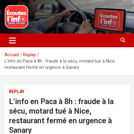
Aller
au
contenu
La radio du quotidien
Ecoutez l’info
Accueil
Replay
L’info en Paca à 8h : fraude à la sécu, motard tué à Nice,
restaurant fermé en urgence à Sanary
REPLAY
L’info en Paca à 8h : fraude à la
sécu, motard tué à Nice,
restaurant fermé en urgence à
Sanary