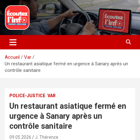
Aller
au
contenu
La radio du quotidien
Ecoutez l’info
Accueil
Var
Un restaurant asiatique fermé en urgence à Sanary après un
contrôle sanitaire
POLICE-JUSTICE
VAR
Un restaurant asiatique fermé en
urgence à Sanary après un
contrôle sanitaire
09.05.2026
J. Thérence