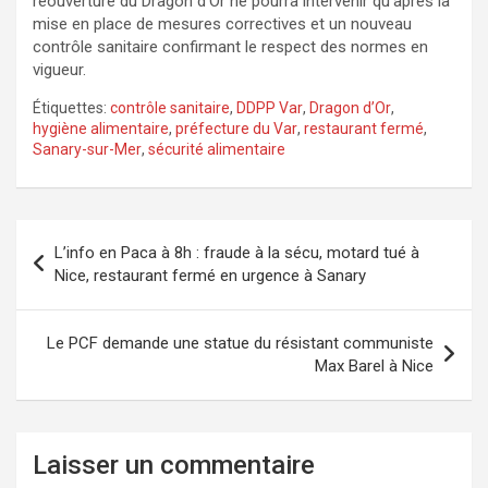
réouverture du Dragon d’Or ne pourra intervenir qu’après la
mise en place de mesures correctives et un nouveau
contrôle sanitaire confirmant le respect des normes en
vigueur.
Étiquettes:
contrôle sanitaire
,
DDPP Var
,
Dragon d’Or
,
hygiène alimentaire
,
préfecture du Var
,
restaurant fermé
,
Sanary-sur-Mer
,
sécurité alimentaire
Navigation
L’info en Paca à 8h : fraude à la sécu, motard tué à
de
Nice, restaurant fermé en urgence à Sanary
l’article
Le PCF demande une statue du résistant communiste
Max Barel à Nice
Laisser un commentaire