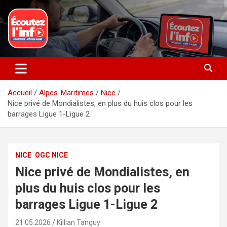
Aller
au
contenu
La radio du quotidien
Ecoutez l’info
Accueil
Alpes-Maritimes
Nice
Nice privé de Mondialistes, en plus du huis clos pour les
barrages Ligue 1-Ligue 2
NICE
OGC NICE
Nice privé de Mondialistes, en
plus du huis clos pour les
barrages Ligue 1-Ligue 2
21.05.2026
Killian Tanguy