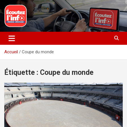
Aller
au
contenu
La radio du quotidien
Ecoutez l’info
Accueil
Coupe du monde
Étiquette :
Coupe du monde