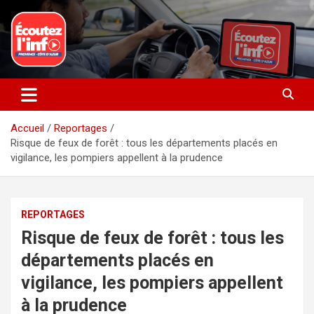
Aller
au
contenu
La radio du quotidien
Ecoutez l’info
Accueil
Reportages
Risque de feux de forêt : tous les départements placés en
vigilance, les pompiers appellent à la prudence
REPORTAGES
Risque de feux de forêt : tous les
départements placés en
vigilance, les pompiers appellent
à la prudence