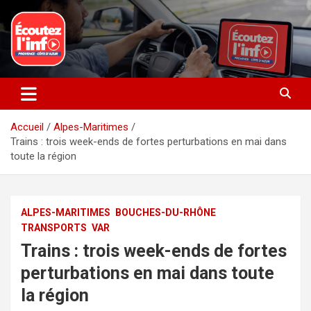
Aller
au
contenu
La radio du quotidien
Ecoutez l’info
Accueil
Alpes-Maritimes
Trains : trois week-ends de fortes perturbations en mai dans
toute la région
ALPES-MARITIMES
BOUCHES-DU-RHÔNE
TRANSPORTS
VAR
Trains : trois week-ends de fortes
perturbations en mai dans toute
la région