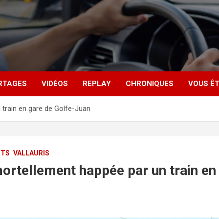
RTAGES
VIDÉOS
REPLAY
CHRONIQUES
VOUS ÊT
train en gare de Golfe-Juan
RTS
VALLAURIS
rtellement happée par un train en