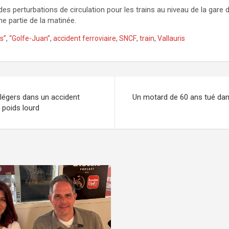
des perturbations de circulation pour les trains au niveau de la gare 
ne partie de la matinée.
s”
,
“Golfe-Juan”
,
accident ferroviaire
,
SNCF
,
train
,
Vallauris
 légers dans un accident
Un motard de 60 ans tué dans
n poids lourd