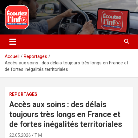
Aller
au
contenu
La radio du quotidien
Ecoutez l’info
Accueil
Reportages
Accès aux soins : des délais toujours très longs en France et
de fortes inégalités territoriales
REPORTAGES
Accès aux soins : des délais
toujours très longs en France et
de fortes inégalités territoriales
22.05.2026
T M