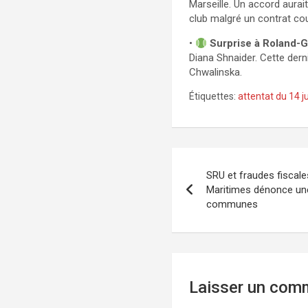
Marseille. Un accord aurai
club malgré un contrat co
•
Surprise à Roland-G
Diana Shnaider. Cette dern
Chwalinska.
Étiquettes:
attentat du 14 ju
Navigation
SRU et fraudes fiscale
de
Maritimes dénonce une
communes
l’article
Laisser un com