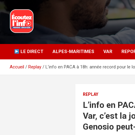
Aller
au
contenu
La radio du quotidien
Ecoutez l’info
LE DIRECT
ALPES-MARITIMES
VAR
REPO
Accueil
Replay
L’info en PACA à 18h: année record pour le l
REPLAY
L’info en PAC
Var, c’est la 
Genosio peut