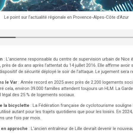
Le point sur l’actualité régionale en Provence-Alpes-Côte d’Azur
in
: L’ancienne responsable du centre de supervision urbain de Nice é
rès de dix ans après l’attentat du 14 juillet 2016. Elle affirme avoir
dispositif de sécurité déployé le soir de l’attaque. Le jugement sera re
s le Var
: Année record en 2025 avec près de 2.200 logements socia
ré cela, environ 39.000 familles attendent toujours un HLM. La Gar
il légal des 25 % de logements sociaux.
 la bicyclette
: La Fédération française de cyclotourisme souligne
utilisé autant pour les trajets quotidiens que pour les loisirs. En 202
ins une fois par mois.
 en approche
: L’ancien entraîneur de Lille devrait devenir le nouve