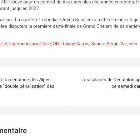
t été trouvé pour un contrat de deux ans plus une année en option. Ha
urant jusqu’en 2027.
arros
: La numéro 1 mondiale Aryna Sabalenka a été éliminée en quar
ière disputera la première demi-finale de Grand Chelem de sa carrièr
illet
,
logement social
,
Nice
,
OM
,
Roland Garros
,
Sandra Bertin
,
Var
,
vélo
s : la sénatrice des Alpes-
Les salariés de Decathlon ap
 “double pénalisation” des
ce samedi da
mentaire