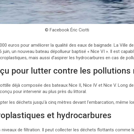
© Facebook Éric Ciotti
00 euros pour améliorer la qualité des eaux de baignade. La Ville de
6 juin, un nouveau bateau dépollueur baptisé « Nice VI ». Il est capab
icroplastiques, mais aussi d’aspirer les hydrocarbures en cas de poll
çu pour lutter contre les pollutions
 flottille déjà composée des bateaux Nice II, Nice IV et Nice V. Long 
onçu pour intervenir au plus près du littoral.
pter les déchets jusqu’à cinq mètres devant l’embarcation, même lorsq
roplastiques et hydrocarbures
niveaux de filtration. Il peut collecter les déchets flottants comme l