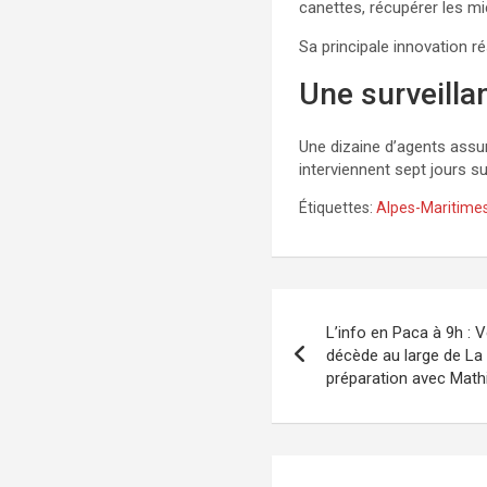
canettes, récupérer les mi
Sa principale innovation r
Une surveilla
Une dizaine d’agents assure
interviennent sept jours s
Étiquettes:
Alpes-Maritime
Navigation
L’info en Paca à 9h : 
de
décède au large de La
préparation avec Math
l’article