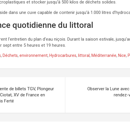
croplastiques et stocker jusqu’à 500 kilos de déchets solides.
éside dans une cuve capable de contenir jusqu’à 1.000 litres d’hydroc
nce quotidienne du littoral
nt l’entretien du plan d’eau niçois. Durant la saison estivale, jusqu’
ur sept entre 5 heures et 19 heures.
s
,
Déchets
,
environnement
,
Hydrocarbures
,
littoral
,
Méditerranée
,
Nice
,
P
Vente de billets TGV, Plongeur
Observer la Lune avec
 Ciotat, XV de France en
rendez-v
is Ferté