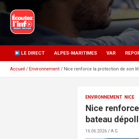
Aller
au
contenu
La radio du quotidien
Ecoutez l’info
LE DIRECT
ALPES-MARITIMES
VAR
REPO
Accueil
Environnement
Nice renforce la protection de son l
ENVIRONNEMENT
NICE
Nice renforce
bateau dépol
16.06.2026
A G