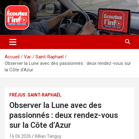
Aller
au
contenu
La radio du quotidien
Ecoutez l’info
Accueil
Var
Saint-Raphaël
Observer la Lune avec des passionnés : deux rendez-vous sur
la Côte d’Azur
FRÉJUS
SAINT-RAPHAËL
Observer la Lune avec des
passionnés : deux rendez-vous
sur la Côte d’Azur
16.06.2026
Killian Tanguy