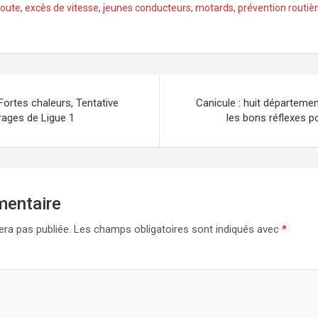
route
,
excès de vitesse
,
jeunes conducteurs
,
motards
,
prévention routiè
 Fortes chaleurs, Tentative
Canicule : huit départemen
rages de Ligue 1
les bons réflexes po
mentaire
era pas publiée.
Les champs obligatoires sont indiqués avec
*