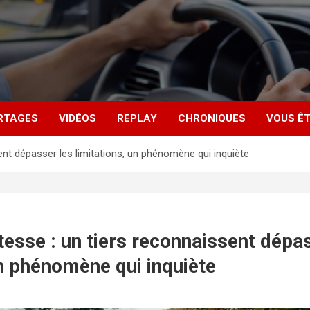
RTAGES
VIDÉOS
REPLAY
CHRONIQUES
VOUS ÊT
ent dépasser les limitations, un phénomène qui inquiète
tesse : un tiers reconnaissent dépa
un phénomène qui inquiète