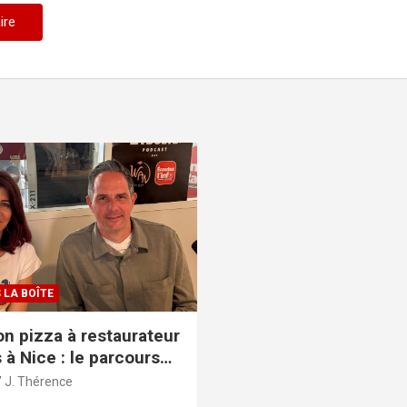
 LA BOÎTE
n pizza à restaurateur
 à Nice : le parcours
re de Fred Ghintran
J. Thérence