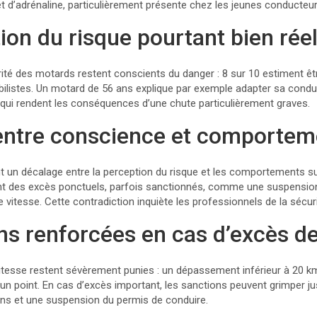
t d’adrénaline, particulièrement présente chez les jeunes conducteur
on du risque pourtant bien réel
rité des motards restent conscients du danger : 8 sur 10 estiment ê
ilistes. Un motard de 56 ans explique par exemple adapter sa condui
, qui rendent les conséquences d’une chute particulièrement graves.
entre conscience et comportem
un décalage entre la perception du risque et les comportements sur
t des excès ponctuels, parfois sanctionnés, comme une suspensio
itesse. Cette contradiction inquiète les professionnels de la sécuri
ns renforcées en cas d’excès de
a vitesse restent sévèrement punies : un dépassement inférieur à 20
d’un point. En cas d’excès important, les sanctions peuvent grimper j
ns et une suspension du permis de conduire.