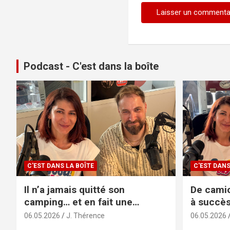
Podcast - C'est dans la boîte
C'EST DANS LA BOÎTE
C'EST DANS
Il n’a jamais quitté son
De camio
camping… et en fait une
à succès
success story familiale
sans filt
06.05.2026
J. Thérence
06.05.2026