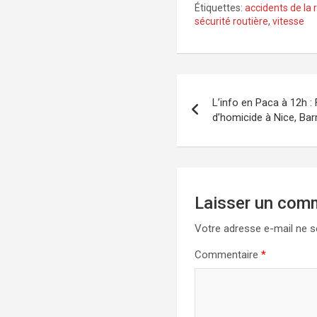
Étiquettes:
accidents de la 
sécurité routière
,
vitesse
Navigation
L’info en Paca à 12h :
de
d’homicide à Nice, Bar
l’article
Laisser un com
Votre adresse e-mail ne s
Commentaire
*